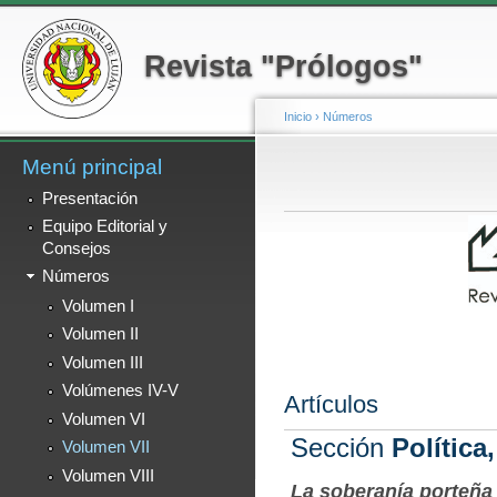
Menú secundario
Pa
co
Revista "Prólogos"
pr
Inicio
›
Números
Menú principal
Se encuentra usted a
Presentación
Equipo Editorial y
Consejos
Números
Volumen I
Volumen II
Volumen III
Volúmenes IV-V
Artículos
Volumen VI
Sección
Política
Volumen VII
Volumen VIII
La soberanía porteña 